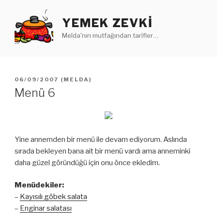
İçeriğe
geç
YEMEK ZEVKI
Melda'nın mutfağından tarifler…
YAYIM
06/09/2007
(
MELDA
)
TARIHI
Menü 6
Yine annemden bir menü ile devam ediyorum. Aslında
sırada bekleyen bana ait bir menü vardı ama anneminki
daha güzel göründüğü için onu önce ekledim.
Menüdekiler:
–
Kayısılı göbek salata
–
Enginar salatası