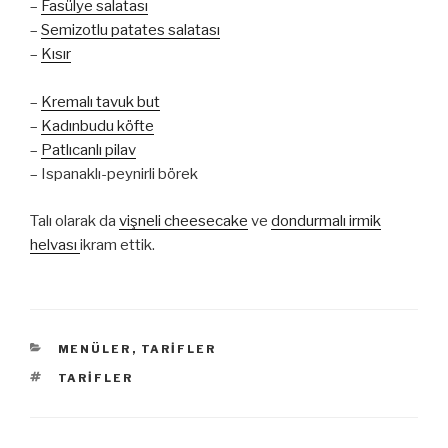
–
Fasülye salatası
–
Semizotlu patates salatası
–
Kısır
–
Kremalı tavuk but
–
Kadınbudu köfte
–
Patlıcanlı pilav
– Ispanaklı-peynirli börek
Talı olarak da
vişneli cheesecake
ve
dondurmalı irmik
helvası
ikram ettik.
KATEGORILER
MENÜLER
,
TARIFLER
ETIKETLER
TARIFLER