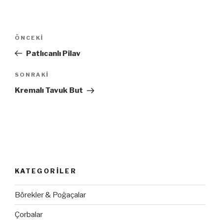
Yazı
ÖNCEKI
Önceki
dolaşımı
Yazı
Patlıcanlı Pilav
SONRAKI
Sonraki
Yazı
Kremalı Tavuk But
KATEGORILER
Börekler & Poğaçalar
Çorbalar