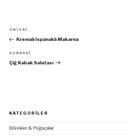
Yazı
ÖNCEKI
Önceki
dolaşımı
Yazı
Kremalı Ispanaklı Makarna
SONRAKI
Sonraki
Yazı
Çiğ Kabak Salatası
KATEGORILER
Börekler & Poğaçalar