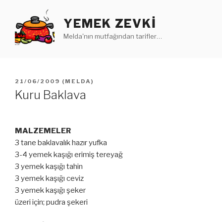
İçeriğe
geç
YEMEK ZEVKI
Melda'nın mutfağından tarifler…
YAYIM
21/06/2009
(
MELDA
)
TARIHI
Kuru Baklava
MALZEMELER
3 tane baklavalık hazır yufka
3-4 yemek kaşığı erimiş tereyağ
3 yemek kaşığı tahin
3 yemek kaşığı ceviz
3 yemek kaşığı şeker
üzeri için; pudra şekeri