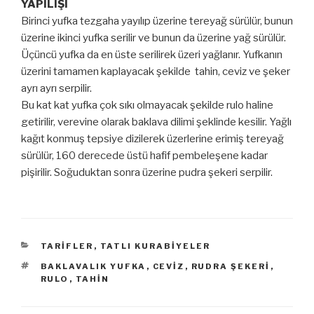
YAPILIŞI
Birinci yufka tezgaha yayılıp üzerine tereyağ sürülür, bunun
üzerine ikinci yufka serilir ve bunun da üzerine yağ sürülür.
Üçüncü yufka da en üste serilirek üzeri yağlanır. Yufkanın
üzerini tamamen kaplayacak şekilde tahin, ceviz ve şeker
ayrı ayrı serpilir.
Bu kat kat yufka çok sıkı olmayacak şekilde rulo haline
getirilir, verevine olarak baklava dilimi şeklinde kesilir. Yağlı
kağıt konmuş tepsiye dizilerek üzerlerine erimiş tereyağ
sürülür, 160 derecede üstü hafif pembeleşene kadar
pişirilir. Soğuduktan sonra üzerine pudra şekeri serpilir.
KATEGORILER
TARIFLER
,
TATLI KURABIYELER
ETIKETLER
BAKLAVALIK YUFKA
,
CEVIZ
,
RUDRA ŞEKERI
,
RULO
,
TAHIN