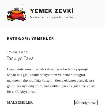
İçeriğe
geç
YEMEK ZEVKI
Melda'nın mutfağından tarifler…
KATEGORI: YEMEKLER
YAYIM
17/06/2005
TARIHI
Fasulye Tava
Geçenlerde annem sabah kahvaltısına bu tarifi yapmıştı.
Sabah mis gibi kokularla uyandım ve hemen fotoğraf
makinemi alıp mutfağa koştum. Siteye eklemeye ancak sıra
geldi. Tavsiye ediyorum, kahvaltılar için çok güzel ve kolay
bir tarif. Afiyet olsun.
MALZEMELER