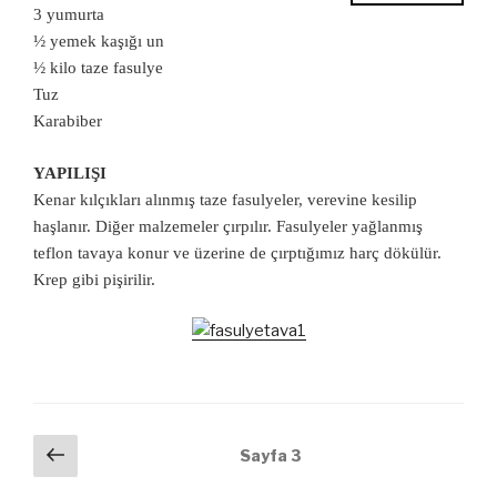
3 yumurta
½ yemek kaşığı un
½ kilo taze fasulye
Tuz
Karabiber
YAPILIŞI
Kenar kılçıkları alınmış taze fasulyeler, verevine kesilip
haşlanır. Diğer malzemeler çırpılır. Fasulyeler yağlanmış
teflon tavaya konur ve üzerine de çırptığımız harç dökülür.
Krep gibi pişirilir.
Yazı
Önceki
Sayfa
3
sayfa
dolaşımı