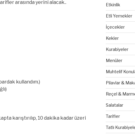
rifler arasında yerini alacak..
Etkinlik
Etli Yemekler
İçecekler
Kekler
Kurabiyeler
Menüler
Muhtelif Konul
 bardak kullandım.)
Pilavlar & Mak
ğlı)
Reçel & Marme
Salatalar
Tarifler
kapta karıştırılıp, 10 dakika kadar üzeri
Tatlı Kurabiyel