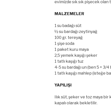
evimizde sık sık pişecek olan ta
MALZEMELER
1 su badağı süt
½ su bardağı zeytinyağ
100 gr. tereyağ
1 şişe soda
1 paket kuru maya
2,5 yemek kaşığı şeker
1 tatlı kaşığı tuz
4-5 su bardağı un (ben 5 + 3/4
1 tatlı kaşığı mahlep (isteğe ba
YAPILIŞI
Ilık süt, şeker ve toz maya bir 
kapalı olarak bekletilir.