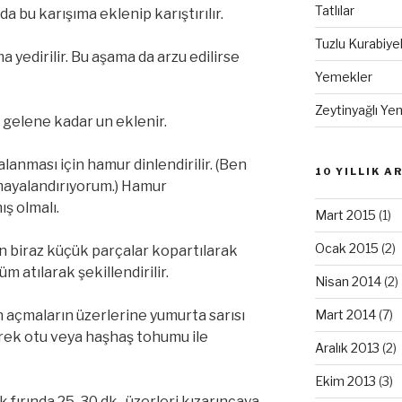
Tatlılar
a bu karışıma eklenip karıştırılır.
Tuzlu Kurabiye
 yedirilir. Bu aşama da arzu edilirse
Yemekler
Zeytinyağlı Ye
gelene kadar un eklenir.
lanması için hamur dinlendirilir. (Ben
10 YILLIK A
mayalandırıyorum.) Hamur
ş olmalı.
Mart 2015
(1)
Ocak 2015
(2)
biraz küçük parçalar kopartılarak
üm atılarak şekillendirilir.
Nisan 2014
(2)
Mart 2014
(7)
len açmaların üzerlerine yumurta sarısı
rek otu veya haşhaş tohumu ile
Aralık 2013
(2)
Ekim 2013
(3)
 fırında 25-30 dk., üzerleri kızarıncaya