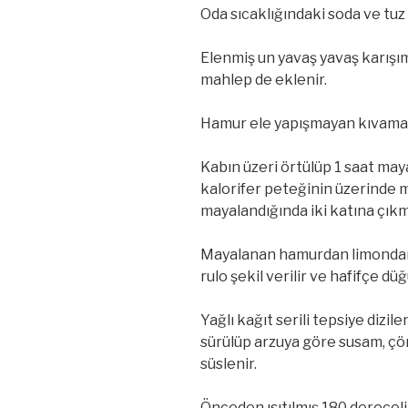
Oda sıcaklığındaki soda ve tuz d
Elenmiş un yavaş yavaş karışıma
mahlep de eklenir.
Hamur ele yapışmayan kıvama 
Kabın üzeri örtülüp 1 saat maya
kalorifer peteğinin üzerinde 
mayalandığında iki katına çıkmı
Mayalanan hamurdan limondan 
rulo şekil verilir ve hafifçe düğ
Yağlı kağıt serili tepsiye dizi
sürülüp arzuya göre susam, çö
süslenir.
Önceden ısıtılmış 180 derecelik