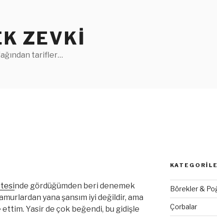
K ZEVKI
ağından tarifler…
KATEGORIL
itesi
nde gördüğümden beri denemek
Börekler & Po
murlardan yana şansım iyi değildir, ama
Çorbalar
 ettim. Yasir de çok beğendi, bu gidişle