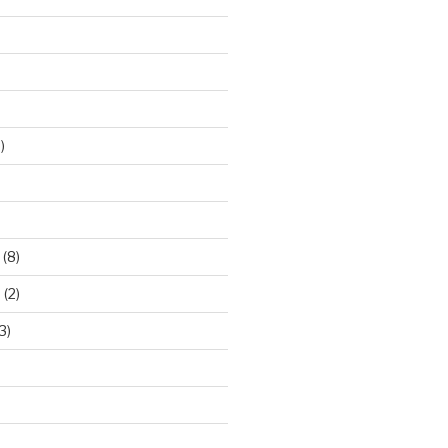
)
)
(8)
8
(2)
3)
)