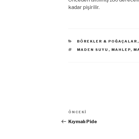
kadar pişirilir.
KATEGORILER
BÖREKLER & POĞAÇALAR
ETIKETLER
MADEN SUYU
,
MAHLEP
,
M
Yazı
ÖNCEKI
Önceki
dolaşımı
Yazı
Kıymalı Pide