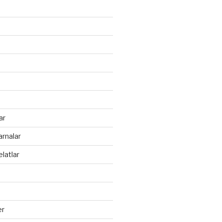
ar
arnalar
latlar
er