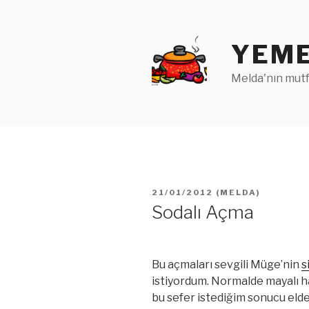
İçeriğe
geç
YEME
Melda'nın mutf
YAYIM
21/01/2012
(
MELDA
)
TARIHI
Sodalı Açma
Bu açmaları sevgili Müge’nin
s
istiyordum. Normalde mayalı ha
bu sefer istediğim sonucu elde