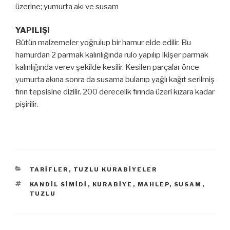
üzerine; yumurta akı ve susam
YAPILIŞI
Bütün malzemeler yoğrulup bir hamur elde edilir. Bu
hamurdan 2 parmak kalınlığında rulo yapılıp ikişer parmak
kalınlığında verev şekilde kesilir. Kesilen parçalar önce
yumurta akına sonra da susama bulanıp yağlı kağıt serilmiş
fırın tepsisine dizilir. 200 derecelik fırında üzeri kızara kadar
pişirilir.
KATEGORILER
TARIFLER
,
TUZLU KURABIYELER
ETIKETLER
KANDIL SIMIDI
,
KURABIYE
,
MAHLEP
,
SUSAM
,
TUZLU