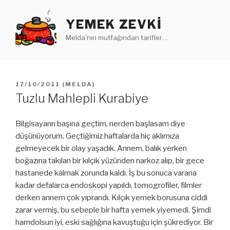
İçeriğe
geç
YEMEK ZEVKI
Melda'nın mutfağından tarifler…
YAYIM
17/10/2011
(
MELDA
)
TARIHI
Tuzlu Mahlepli Kurabiye
Bilgisayarın başına geçtim, nerden başlasam diye
düşünüyorum. Geçtiğimiz haftalarda hiç aklımıza
gelmeyecek bir olay yaşadık. Annem, balık yerken
boğazına takılan bir kılçık yüzünden narkoz alıp, bir gece
hastanede kalmak zorunda kaldı. İş bu sonuca varana
kadar defalarca endoskopi yapıldı, tomogrofiler, filmler
derken annem çok yıprandı. Kılçık yemek borusuna ciddi
zarar vermiş, bu sebeple bir hafta yemek yiyemedi. Şimdi
hamdolsun iyi, eski sağlığına kavuştuğu için şükrediyor. Bir