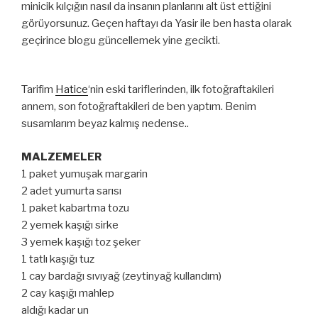
minicik kılçığın nasıl da insanın planlarını alt üst ettiğini
görüyorsunuz. Geçen haftayı da Yasir ile ben hasta olarak
geçirince blogu güncellemek yine gecikti.
Tarifim
Hatice
‘nin eski tariflerinden, ilk fotoğraftakileri
annem, son fotoğraftakileri de ben yaptım. Benim
susamlarım beyaz kalmış nedense..
MALZEMELER
1 paket yumuşak margarin
2 adet yumurta sarısı
1 paket kabartma tozu
2 yemek kaşığı sirke
3 yemek kaşığı toz şeker
1 tatlı kaşığı tuz
1 cay bardağı sıvıyağ (zeytinyağ kullandım)
2 cay kaşığı mahlep
aldığı kadar un