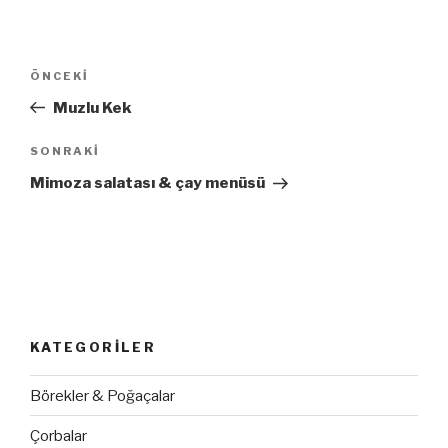
Yazı
ÖNCEKI
Önceki
dolaşımı
Yazı
Muzlu Kek
SONRAKI
Sonraki
Yazı
Mimoza salatası & çay menüsü
KATEGORILER
Börekler & Poğaçalar
Çorbalar