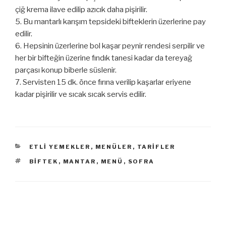
çiğ krema ilave edilip azıcık daha pişirilir.
5. Bu mantarlı karışım tepsideki bifteklerin üzerlerine pay
edilir.
6. Hepsinin üzerlerine bol kaşar peynir rendesi serpilir ve
her bir bifteğin üzerine fındık tanesi kadar da tereyağ
parçası konup biberle süslenir.
7. Servisten 15 dk. önce fırına verilip kaşarlar eriyene
kadar pişirilir ve sıcak sıcak servis edilir.
KATEGORILER
ETLI YEMEKLER
,
MENÜLER
,
TARIFLER
ETIKETLER
BIFTEK
,
MANTAR
,
MENÜ
,
SOFRA