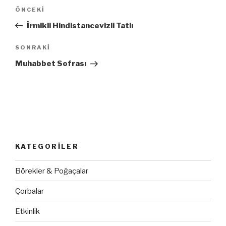
Yazı
ÖNCEKI
Önceki
dolaşımı
Yazı
İrmikli Hindistancevizli Tatlı
SONRAKI
Sonraki
Yazı
Muhabbet Sofrası
KATEGORILER
Börekler & Poğaçalar
Çorbalar
Etkinlik