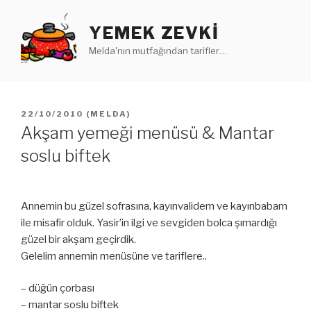
İçeriğe
geç
YEMEK ZEVKI
Melda'nın mutfağından tarifler…
YAYIM
22/10/2010
(
MELDA
)
TARIHI
Akşam yemeği menüsü & Mantar
soslu biftek
Annemin bu güzel sofrasına, kayınvalidem ve kayınbabam
ile misafir olduk. Yasir’in ilgi ve sevgiden bolca şımardığı
güzel bir akşam geçirdik.
Gelelim annemin menüsüne ve tariflere..
– düğün çorbası
– mantar soslu biftek