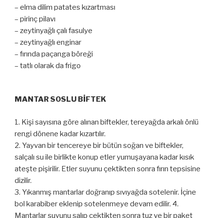
– elma dilim patates kızartması
– pirinç pilavı
– zeytinyağlı çalı fasulye
– zeytinyağlı enginar
– fırında paçanga böreği
– tatlı olarak da frigo
MANTAR SOSLU BİFTEK
1. Kişi sayısına göre alınan biftekler, tereyağda arkalı önlü
rengi dönene kadar kızartılır.
2. Yayvan bir tencereye bir bütün soğan ve biftekler,
salçalı su ile birlikte konup etler yumuşayana kadar kısık
ateşte pişirilir. Etler suyunu çektikten sonra fırın tepsisine
dizilir.
3. Yıkanmış mantarlar doğranıp sıvıyağda sotelenir. İçine
bol karabiber eklenip sotelenmeye devam edilir. 4.
Mantarlar suyunu salıp çektikten sonra tuz ve bir paket