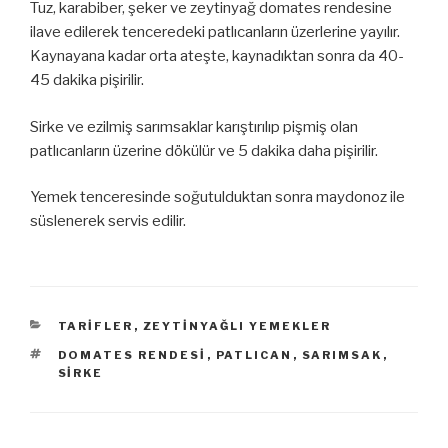
Tuz, karabiber, şeker ve zeytinyağ domates rendesine
ilave edilerek tenceredeki patlıcanların üzerlerine yayılır.
Kaynayana kadar orta ateşte, kaynadıktan sonra da 40-
45 dakika pişirilir.
Sirke ve ezilmiş sarımsaklar karıştırılıp pişmiş olan
patlıcanların üzerine dökülür ve 5 dakika daha pişirilir.
Yemek tenceresinde soğutulduktan sonra maydonoz ile
süslenerek servis edilir.
KATEGORILER
TARIFLER
,
ZEYTINYAĞLI YEMEKLER
ETIKETLER
DOMATES RENDESI
,
PATLICAN
,
SARIMSAK
,
SIRKE