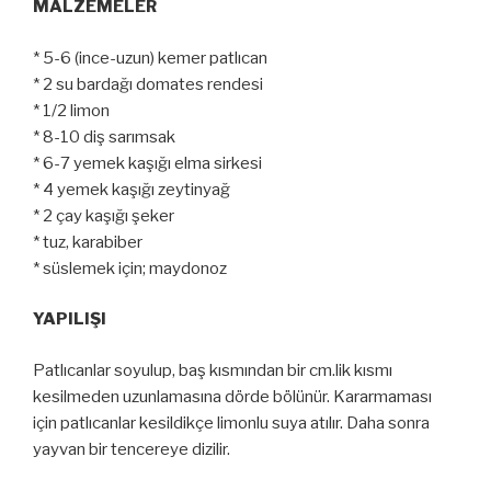
MALZEMELER
* 5-6 (ince-uzun) kemer patlıcan
* 2 su bardağı domates rendesi
* 1/2 limon
* 8-10 diş sarımsak
* 6-7 yemek kaşığı elma sirkesi
* 4 yemek kaşığı zeytinyağ
* 2 çay kaşığı şeker
* tuz, karabiber
* süslemek için; maydonoz
YAPILIŞI
Patlıcanlar soyulup, baş kısmından bir cm.lik kısmı
kesilmeden uzunlamasına dörde bölünür. Kararmaması
için patlıcanlar kesildikçe limonlu suya atılır. Daha sonra
yayvan bir tencereye dizilir.