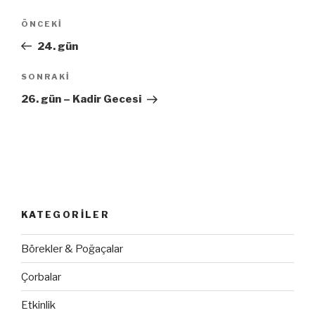
Yazı
ÖNCEKI
Önceki
dolaşımı
Yazı
24. gün
SONRAKI
Sonraki
Yazı
26. gün – Kadir Gecesi
KATEGORILER
Börekler & Poğaçalar
Çorbalar
Etkinlik