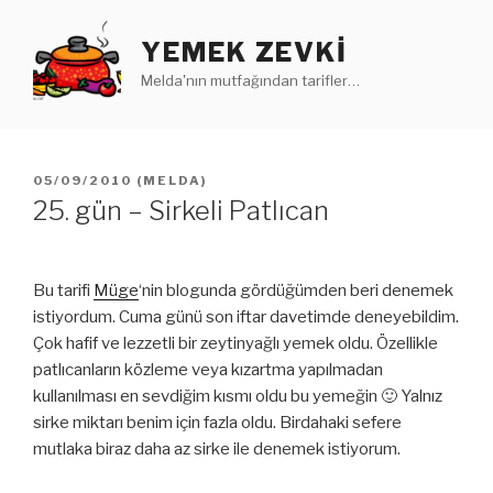
İçeriğe
geç
YEMEK ZEVKI
Melda'nın mutfağından tarifler…
YAYIM
05/09/2010
(
MELDA
)
TARIHI
25. gün – Sirkeli Patlıcan
Bu tarifi
Müge
‘nin blogunda gördüğümden beri denemek
istiyordum. Cuma günü son iftar davetimde deneyebildim.
Çok hafif ve lezzetli bir zeytinyağlı yemek oldu. Özellikle
patlıcanların közleme veya kızartma yapılmadan
kullanılması en sevdiğim kısmı oldu bu yemeğin 🙂 Yalnız
sirke miktarı benim için fazla oldu. Birdahaki sefere
mutlaka biraz daha az sirke ile denemek istiyorum.