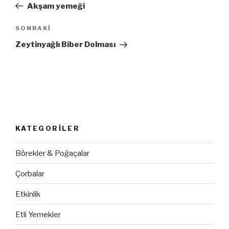
Yazı
Akşam yemeği
SONRAKI
Sonraki
Yazı
Zeytinyağlı Biber Dolması
KATEGORILER
Börekler & Poğaçalar
Çorbalar
Etkinlik
Etli Yemekler