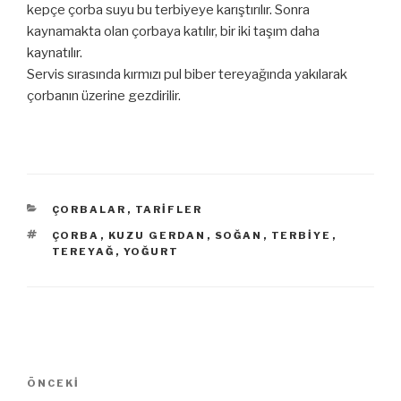
kepçe çorba suyu bu terbiyeye karıştırılır. Sonra
kaynamakta olan çorbaya katılır, bir iki taşım daha
kaynatılır.
Servis sırasında kırmızı pul biber tereyağında yakılarak
çorbanın üzerine gezdirilir.
KATEGORILER
ÇORBALAR
,
TARIFLER
ETIKETLER
ÇORBA
,
KUZU GERDAN
,
SOĞAN
,
TERBIYE
,
TEREYAĞ
,
YOĞURT
Yazı
ÖNCEKI
Önceki
dolaşımı