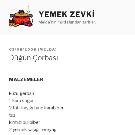
İçeriğe
geç
YEMEK ZEVKI
Melda'nın mutfağından tarifler…
YAYIM
03/08/2008
(
MELDA
)
TARIHI
Düğün Çorbası
MALZEMELER
kuzu gerdan
1 kuru soğan
2 tatlı kaşığı tane karabiber
tuz
kırmızı pul biber
2 yemek kaşığı tereyağ