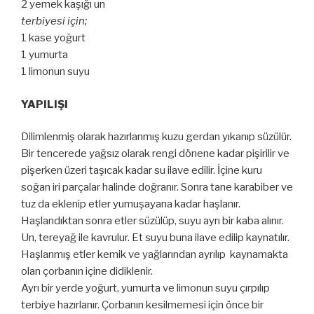
2 yemek kaşığı un
terbiyesi için;
1 kase yoğurt
1 yumurta
1 limonun suyu
YAPILIŞI
Dilimlenmiş olarak hazırlanmış kuzu gerdan yıkanıp süzülür.
Bir tencerede yağsız olarak rengi dönene kadar pişirilir ve
pişerken üzeri taşıcak kadar su ilave edilir. İçine kuru
soğan iri parçalar halinde doğranır. Sonra tane karabiber ve
tuz da eklenip etler yumuşayana kadar haşlanır.
Haşlandıktan sonra etler süzülüp, suyu ayrı bir kaba alınır.
Un, tereyağ ile kavrulur. Et suyu buna ilave edilip kaynatılır.
Haşlanmış etler kemik ve yağlarından ayrılıp kaynamakta
olan çorbanın içine didiklenir.
Ayrı bir yerde yoğurt, yumurta ve limonun suyu çırpılıp
terbiye hazırlanır. Çorbanın kesilmemesi için önce bir