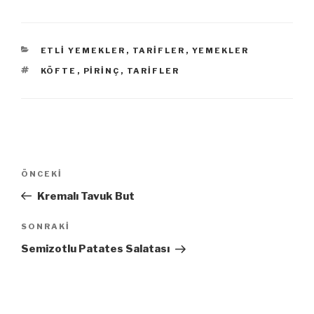
KATEGORILER
ETLI YEMEKLER
,
TARIFLER
,
YEMEKLER
ETIKETLER
KÖFTE
,
PIRINÇ
,
TARIFLER
Yazı
ÖNCEKI
Önceki
dolaşımı
Yazı
Kremalı Tavuk But
SONRAKI
Sonraki
Yazı
Semizotlu Patates Salatası