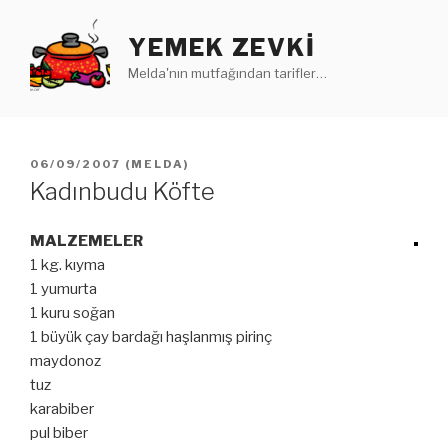
İçeriğe
geç
YEMEK ZEVKI
Melda'nın mutfağından tarifler…
YAYIM
06/09/2007
(
MELDA
)
TARIHI
Kadınbudu Köfte
MALZEMELER
1 kg. kıyma
1 yumurta
1 kuru soğan
1 büyük çay bardağı haşlanmış pirinç
maydonoz
tuz
karabiber
pul biber