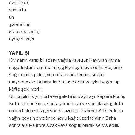
üzeri için;
yumurta
un
galeta unu
kızartmak için;
ayçiçek yağı
YAPILIŞI
Kıymanın yarısı biraz sıvı yağda kavrulur. Kavrulan kıyma
soğuduktan sonra kalan çiğ kıymaya ilave edilir. Haşlanıp
soğutulmuş pirinç, yumurta, rendelenmiş soğan,
maydonoz ve baharatlar da ilave edilir ve iyice yoğrulup
köfte şekli verilir.
Un, çırpılımış yumurta ve galeta unu ayrı ayrı kaplara konur.
Köfteler önce una, sonra yumurtaya ve son olarak galeta
ununa bulanıp kızgın yağda kızartılır. Kızaran köfteler fazla
yağını çeksin diye önce havlu kağıt üzerine alınır. Daha
sonra arzuya göre sıcak veya soğuk olarak servis edilir.