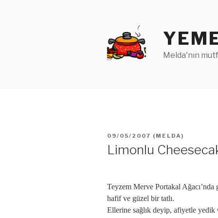
İçeriğe
geç
YEME
Melda'nın mutf
YAYIM
09/05/2007
(
MELDA
)
TARIHI
Limonlu Cheeseca
Teyzem Merve Portakal Ağacı’nda
hafif ve güzel bir tatlı.
Ellerine sağlık deyip, afiyetle yedik