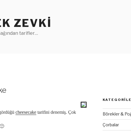
K ZEVKI
ağından tarifler…
ke
KATEGORIL
 gördüğü
cheesecake
tarifini denemiş. Çok
Börekler & Po
Çorbalar
 🙂