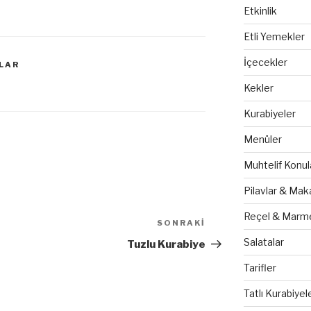
Etkinlik
Etli Yemekler
İçecekler
LAR
Kekler
Kurabiyeler
Menüler
Muhtelif Konul
Pilavlar & Mak
Reçel & Marme
SONRAKI
Sonraki
Yazı
Salatalar
Tuzlu Kurabiye
Tarifler
Tatlı Kurabiyel