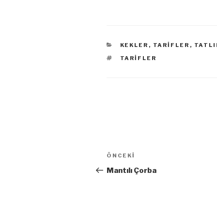
KATEGORILER
KEKLER
,
TARIFLER
,
TATLI
ETIKETLER
TARIFLER
Yazı
ÖNCEKI
Önceki
dolaşımı
Yazı
Mantılı Çorba