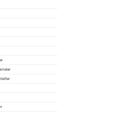
ar
arnalar
latlar
er