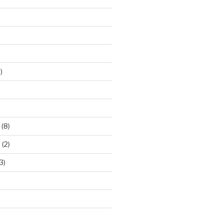
)
)
(8)
8
(2)
3)
)