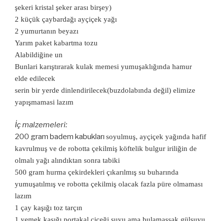
şekeri kristal şeker arası birşey)
2 küçük çaybardağı ayçiçek yağı
2 yumurtanın beyazı
Yarım paket kabartma tozu
Alabildiğine un
Bunlari karıştırarak kulak memesi yumuşaklığında hamur
elde edilecek
serin bir yerde dinlendirilecek(buzdolabında değil) elimize
yapışmamasi lazım
İç malzemeleri:
200 gram badem kabukları
soyulmuş, ayçiçek yağında hafif
kavrulmuş ve de robotta çekilmiş köftelik bulgur iriliğin de
olmalı yağı alındıktan sonra tabiki
500 gram hurma çekirdekleri çıkarılmış su buharında
yumuşatılmış ve robotta çekilmiş olacak fazla püre olmaması
lazım
1 çay kaşığı toz tarçın
1 yemek kaşığı portakal çiçeği suyu ama bulamassak gülsuyu