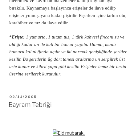
mercimek ve kavrulan malzemeler katılıp kaynamaya
bırakılır. Kaynamaya başlayınca erişteler de ilave edilip
erişteler yumuşayana kadar pişirilir. Pişerken içine tarhın otu,
karabiber ve tuz da ilave edilir.
*Erişte:
1 yumurta, 1 tutam tuz, 1 türk kahvesi fincanı su ve
aldığı kadar un ile katı bir hamur yapılır. Hamur, mantı
hamuru kalınlığında açılır ve iki parmak genişliğinde şeritler
kesilir. Bu şeritlerin üç dört tanesi aralarına un serpilrek üst
üste konur ve kibrit çöpü gibi kesilir. Erişteler temiz bir bezin
üzerine serilerek kurutulur.
YAYIM
02/11/2005
TARIHI
Bayram Tebriği