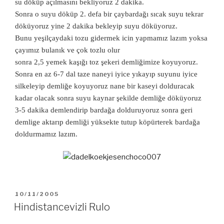
su döküp açılmasını bekliyoruz 2 dakika.
Sonra o suyu döküp 2. defa bir çaybardağı sıcak suyu tekrar
döküyoruz yine 2 dakika bekleyip suyu döküyoruz.
Bunu yeşilçaydaki tozu gidermek icin yapmamız lazım yoksa
çayımız bulanık ve çok tozlu olur
sonra 2,5 yemek kaşığı toz şekeri demliğimize koyuyoruz.
Sonra en az 6-7 dal taze naneyi iyice yıkayıp suyunu iyice
silkeleyip demliğe koyuyoruz nane bir kaseyi dolduracak
kadar olacak sonra suyu kaynar şekilde demliğe döküyoruz
3-5 dakika demlendirip bardağa dolduruyoruz sonra geri
demlige aktarıp demliği yüksekte tutup köpürterek bardağa
doldurmamız lazım.
YAYIM
10/11/2005
TARIHI
Hindistancevizli Rulo