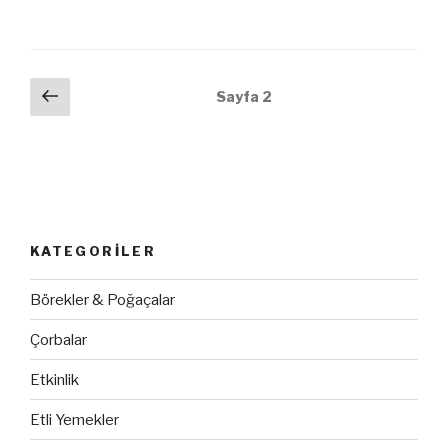
Yazı
Önceki
Sayfa
2
sayfa
dolaşımı
KATEGORILER
Börekler & Poğaçalar
Çorbalar
Etkinlik
Etli Yemekler