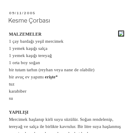
YAYIM
09/11/2005
TARIHI
Kesme Çorbası
MALZEMELER
1 çay bardağı yeşil mercimek
1 yemek kaşığı salça
1 yemek kaşığı tereyağ
1 orta boy soğan
bir tutam tarhın (reyhan veya nane de olabilir)
bir avuç ev yapımı
erişte*
tuz
karabiber
su
YAPILIŞI
Mercimek haşlanıp kirli suyu süzülür. Soğan rendelenip,
tereyağ ve salça ile birlikte kavrulur. Bir litre suya haşlanmış