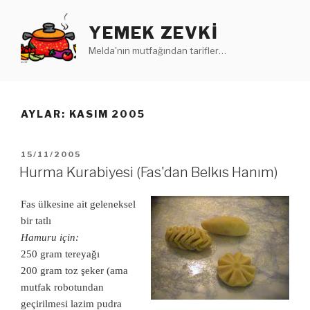
İçeriğe
geç
YEMEK ZEVKI
Melda'nın mutfağından tarifler…
AYLAR: KASIM 2005
YAYIM
15/11/2005
TARIHI
Hurma Kurabiyesi (Fas'dan Belkıs Hanım)
Fas ülkesine ait geleneksel
bir tatlı
Hamuru için:
250 gram tereyağı
200 gram toz şeker (ama
mutfak robotundan
geçirilmesi lazim pudra