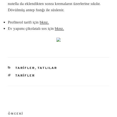
nutella da eklendikten sonra kremaların üzerlerine sıkılır.
Dövülmüş antep fıstığı ile süslenir.
Profiterol tarifi için
bknz.
Ev yapımı çikolatalı sos için
bknz.
KATEGORILER
TARIFLER
,
TATLILAR
ETIKETLER
TARIFLER
Yazı
ÖNCEKI
Önceki