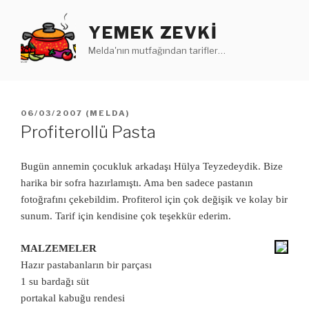
İçeriğe
geç
YEMEK ZEVKI
Melda'nın mutfağından tarifler…
YAYIM
06/03/2007
(
MELDA
)
TARIHI
Profiterollü Pasta
Bugün annemin çocukluk arkadaşı Hülya Teyzedeydik. Bize
harika bir sofra hazırlamıştı. Ama ben sadece pastanın
fotoğrafını çekebildim. Profiterol için çok değişik ve kolay bir
sunum. Tarif için kendisine çok teşekkür ederim.
MALZEMELER
Hazır pastabanların bir parçası
1 su bardağı süt
portakal kabuğu rendesi