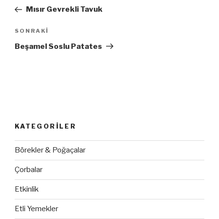
dolaşımı
Yazı
Mısır Gevrekli Tavuk
SONRAKI
Sonraki
Yazı
Beşamel Soslu Patates
KATEGORILER
Börekler & Poğaçalar
Çorbalar
Etkinlik
Etli Yemekler